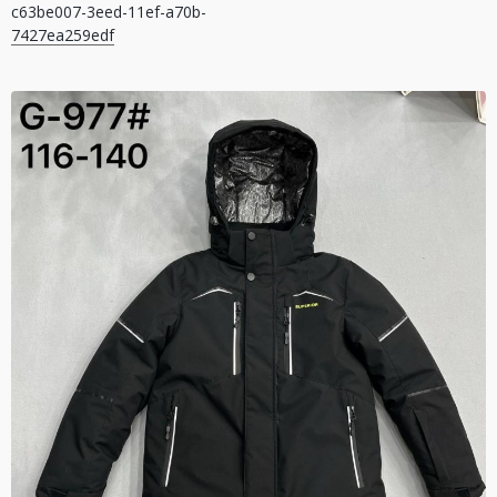
c63be007-3eed-11ef-a70b-
записів
7427ea259edf