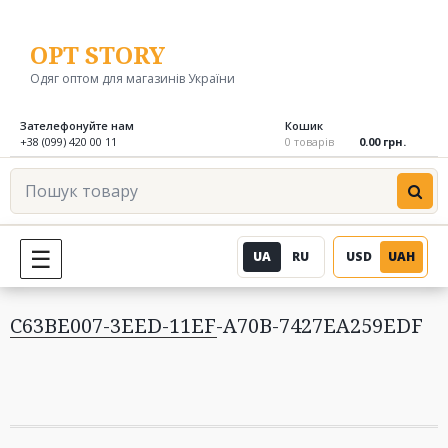
Перейти
до
OPT STORY
вмісту
Одяг оптом для магазинів України
Зателефонуйте нам
Кошик
+38 (099) 420 00 11
0 товарів
0.00 грн.
Пошук
товару
UA
RU
USD
UAH
МЕНЮ
C63BE007-3EED-11EF-A70B-7427EA259EDF
Навігація