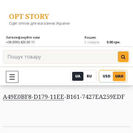
Перейти
до
OPT STORY
вмісту
Одяг оптом для магазинів України
Зателефонуйте нам
Кошик
+38 (099) 420 00 11
0 товарів
0.00 грн.
Пошук
товару
UA
RU
USD
UAH
МЕНЮ
A49E0BF8-D179-11EE-B161-7427EA259EDF
Навігація