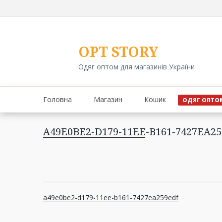
Перейти
до
вмісту
OPT STORY
Одяг оптом для магазинів України
Головна
Магазин
Кошик
ОДЯГ ОПТО
A49E0BE2-D179-11EE-B161-7427EA2
Навігація
a49e0be2-d179-11ee-b161-7427ea259edf
записів