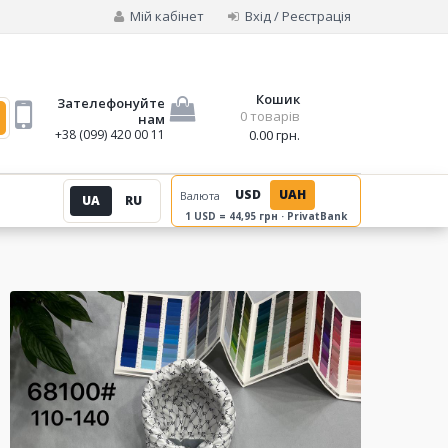
Мій кабінет
Вхід / Реєстрація
Кошик
Зателефонуйте
0 товарів
нам
+38 (099) 420 00 11
0.00 грн.
USD
UAH
Валюта
UA
RU
1 USD = 44,95 грн · PrivatBank