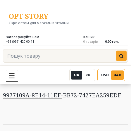
Перейти
до
OPT STORY
вмісту
Одяг оптом для магазинів України
Зателефонуйте нам
Кошик
+38 (099) 420 00 11
0 товарів
0.00 грн.
Пошук
товару
UA
RU
USD
UAH
МЕНЮ
9977109A-8E14-11EF-BB72-7427EA259EDF
Навігація