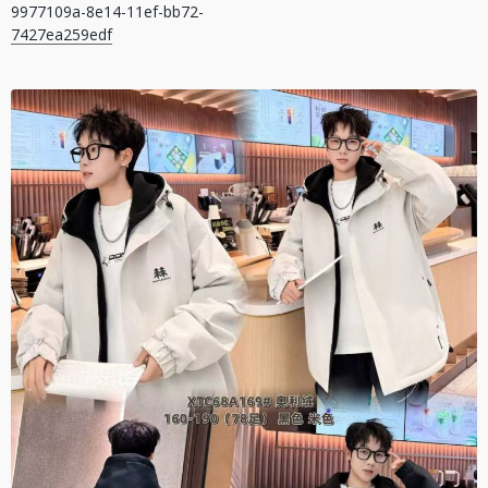
9977109a-8e14-11ef-bb72-
записів
7427ea259edf