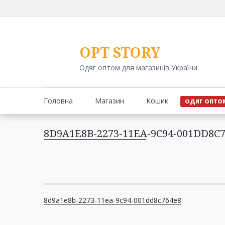
Перейти
до
вмісту
OPT STORY
Одяг оптом для магазинів України
Головна
Магазин
Кошик
ОДЯГ ОПТО
8D9A1E8B-2273-11EA-9C94-001DD8C
Навігація
8d9a1e8b-2273-11ea-9c94-001dd8c764e8
записів