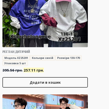
РЕГЛАН ДИТЯЧИЙ
Модель XZ25201
Кольори синій
Розміри 130-170
Упаковка 5 шт
Оригінальна
Поточна
395.56
грн.
257.11
грн.
ціна:
ціна:
395.56 грн..
257.11 грн..
Додати в кошик