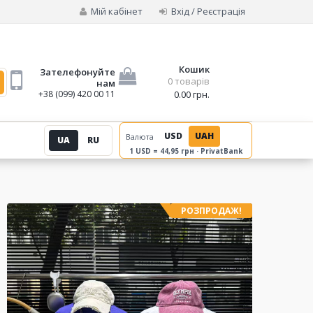
Мій кабінет
Вхід / Реєстрація
Кошик
Зателефонуйте
0 товарів
нам
+38 (099) 420 00 11
0.00 грн.
USD
UAH
Валюта
UA
RU
1 USD = 44,95 грн · PrivatBank
РОЗПРОДАЖ!