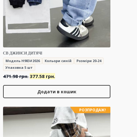
СВ ДЖИНСИ ДИТЯЧІ
Модель H983#2026
Кольори синій
Розміри 20-24
Упаковка 5 шт
Оригінальна
Поточна
471.98
грн.
377.58
грн.
ціна:
ціна:
471.98 грн..
377.58 грн..
Додати в кошик
РОЗПРОДАЖ!