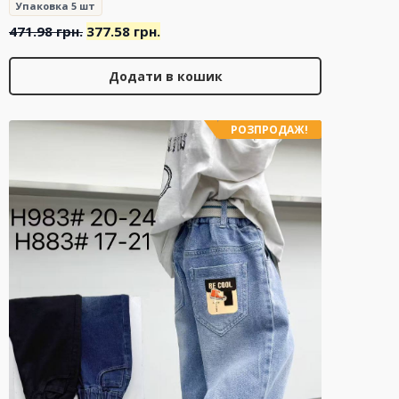
Упаковка 5 шт
Оригінальна
Поточна
471.98
грн.
377.58
грн.
ціна:
ціна:
471.98 грн..
377.58 грн..
Додати в кошик
РОЗПРОДАЖ!