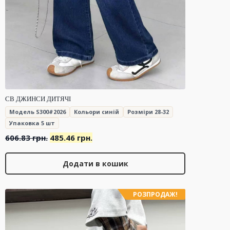
СВ ДЖИНСИ ДИТЯЧІ
Модель S300#2026
Кольори синій
Розміри 28-32
Упаковка 5 шт
Оригінальна
Поточна
606.83
грн.
485.46
грн.
ціна:
ціна:
606.83 грн..
485.46 грн..
Додати в кошик
РОЗПРОДАЖ!