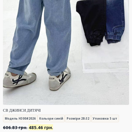
СВ ДЖИНСИ ДИТЯЧІ
Модель H300#2026
Кольори синій
Розміри 28-32
Упаковка 5 шт
Оригінальна
Поточна
606.83
грн.
485.46
грн.