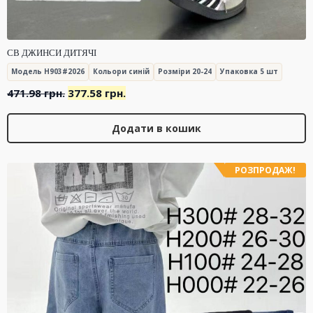
СВ ДЖИНСИ ДИТЯЧІ
Модель H903#2026
Кольори синій
Розміри 20-24
Упаковка 5 шт
Оригінальна
Поточна
471.98
грн.
377.58
грн.
ціна:
ціна:
471.98 грн..
377.58 грн..
Додати в кошик
РОЗПРОДАЖ!