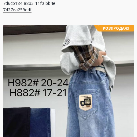
7d6cb184-88b3-11f0-bb4e-
записів
7427ea259edf
РОЗПРОДАЖ!