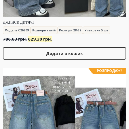
ДЖИНСИ ДИТЯЧІ
Модель C26809
Кольори синій
Розміри 28-32
Упаковка 5 шт
Оригінальна
Поточна
786.63
грн.
629.30
грн.
ціна:
ціна:
786.63 грн..
629.30 грн..
Додати в кошик
РОЗПРОДАЖ!