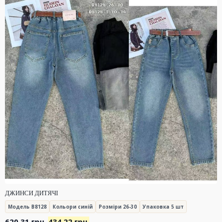
ДЖИНСИ ДИТЯЧІ
Модель B8128
Кольори синій
Розміри 26-30
Упаковка 5 шт
Оригінальна
Поточна
620.31
грн.
434.22
грн.