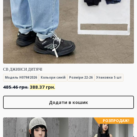
СВ ДЖИНСИ ДИТЯЧІ
Модель H079#2026
Кольори синій
Розміри 22-26
Упаковка 5 шт
Оригінальна
Поточна
485.46
грн.
388.37
грн.
ціна:
ціна:
485.46 грн..
388.37 грн..
Додати в кошик
РОЗПРОДАЖ!