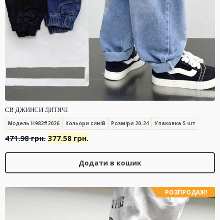
СВ ДЖИНСИ ДИТЯЧІ
Модель H982#2026
Кольори синій
Розміри 20-24
Упаковка 5 шт
Оригінальна
Поточна
471.98
грн.
377.58
грн.
ціна:
ціна:
471.98 грн..
377.58 грн..
Додати в кошик
РОЗПРОДАЖ!