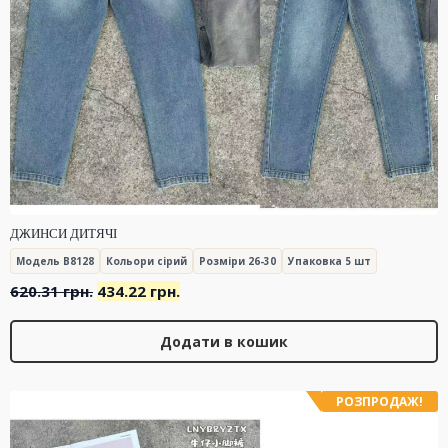
ДЖИНСИ ДИТЯЧІ
Модель B8128
Кольори сірий
Розміри 26-30
Упаковка 5 шт
Оригінальна
Поточна
620.31
грн.
434.22
грн.
ціна:
ціна:
620.31 грн..
434.22 грн..
Додати в кошик
РОЗПРОДАЖ!