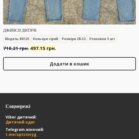
ДЖИНСИ ДИТЯЧІ
Модель B8125
Кольори сірий
Розміри 28-32
Упаковка 5 шт
Оригінальна
Поточна
710.21
грн.
497.15
грн.
ціна:
ціна:
710.21 грн..
497.15 грн..
Додати в кошик
Соцмережі
Viber дитячий:
Дитячий одяг
Telegram жіночий:
t.me/optstoryg