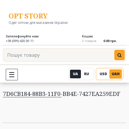
Перейти
до
OPT STORY
вмісту
Одяг оптом для магазинів України
Зателефонуйте нам
Кошик
+38 (099) 420 00 11
0 товарів
0.00 грн.
Пошук
товару
UA
RU
USD
UAH
МЕНЮ
7D6CB184-88B3-11F0-BB4E-7427EA259EDF
Навігація