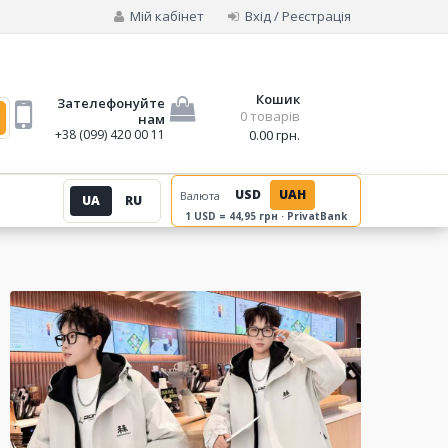
Мій кабінет
Вхід / Реєстрація
Кошик
Зателефонуйте
0 товарів
нам
+38 (099) 420 00 11
0.00 грн.
USD
UAH
Валюта
UA
RU
1 USD = 44,95 грн · PrivatBank