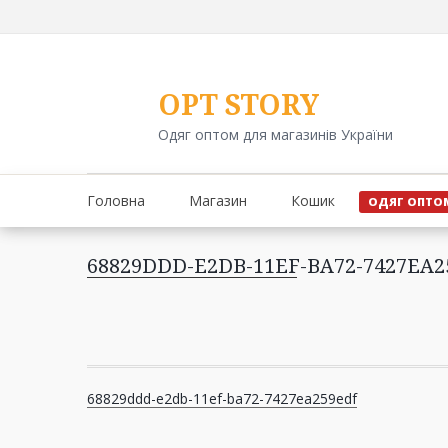
Перейти
до
вмісту
OPT STORY
Одяг оптом для магазинів України
Головна
Магазин
Кошик
ОДЯГ ОПТО
68829DDD-E2DB-11EF-BA72-7427EA
Навігація
68829ddd-e2db-11ef-ba72-7427ea259edf
записів