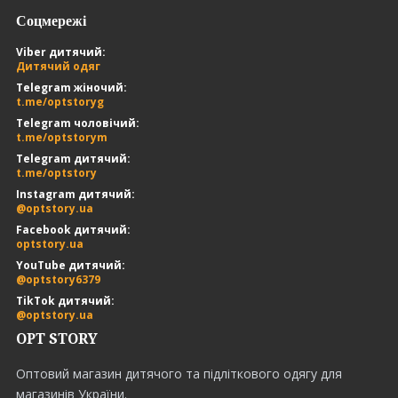
Соцмережі
Viber дитячий:
Дитячий одяг
Telegram жіночий:
t.me/optstoryg
Telegram чоловічий:
t.me/optstorym
Telegram дитячий:
t.me/optstory
Instagram дитячий:
@optstory.ua
Facebook дитячий:
optstory.ua
YouTube дитячий:
@optstory6379
TikTok дитячий:
@optstory.ua
OPT STORY
Оптовий магазин дитячого та підліткового одягу для
магазинів України.