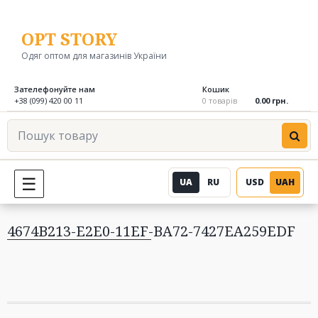
Перейти
до
OPT STORY
вмісту
Одяг оптом для магазинів України
Зателефонуйте нам
Кошик
+38 (099) 420 00 11
0 товарів
0.00 грн.
Пошук
товару
UA
RU
USD
UAH
МЕНЮ
4674B213-E2E0-11EF-BA72-7427EA259EDF
Навігація