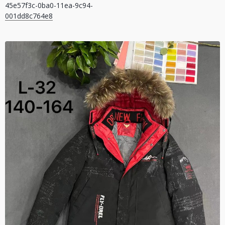
45e57f3c-0ba0-11ea-9c94-
записів
001dd8c764e8