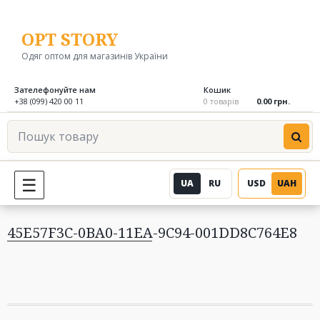
Перейти
до
OPT STORY
вмісту
Одяг оптом для магазинів України
Зателефонуйте нам
Кошик
+38 (099) 420 00 11
0 товарів
0.00 грн.
Пошук
товару
UA
RU
USD
UAH
МЕНЮ
45E57F3C-0BA0-11EA-9C94-001DD8C764E8
Навігація