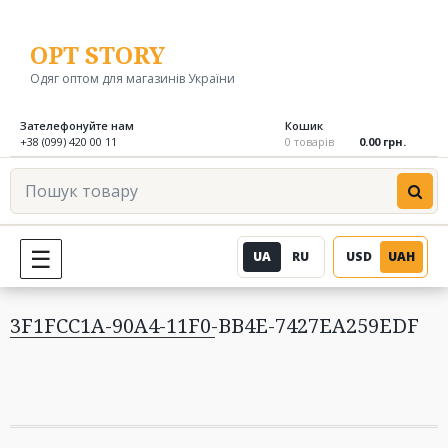
Перейти
до
OPT STORY
вмісту
Одяг оптом для магазинів України
Зателефонуйте нам
Кошик
+38 (099) 420 00 11
0 товарів
0.00 грн.
Пошук
товару
UA
RU
USD
UAH
МЕНЮ
3F1FCC1A-90A4-11F0-BB4E-7427EA259EDF
Навігація