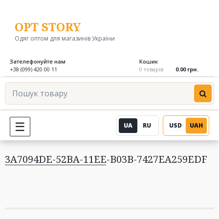
Перейти
до
OPT STORY
вмісту
Одяг оптом для магазинів України
Зателефонуйте нам
Кошик
+38 (099) 420 00 11
0 товарів
0.00 грн.
Пошук
товару
UA
RU
USD
UAH
МЕНЮ
3A7094DE-52BA-11EE-B03B-7427EA259EDF
Навігація