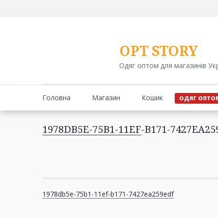
Перейти
до
вмісту
OPT STORY
Одяг оптом для магазинів Ук
Головна
Магазин
Кошик
ОДЯГ ОПТО
1978DB5E-75B1-11EF-B171-7427EA2
Навігація
1978db5e-75b1-11ef-b171-7427ea259edf
записів