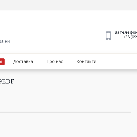
Зателефо
+38 (09
раїни
Доставка
Про нас
Контакти
М
59EDF