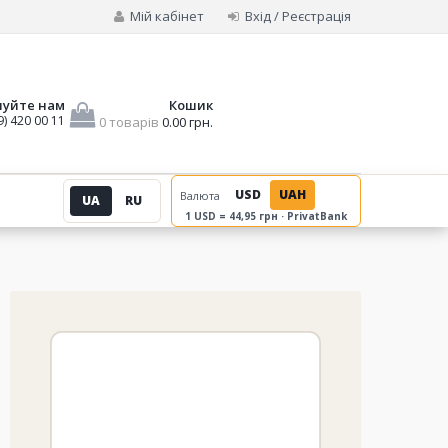
Мій кабінет
Вхід / Реєстрація
нуйте нам
Кошик
9) 420 00 11
0 товарів
0.00 грн.
USD
UAH
Валюта
UA
RU
1 USD = 44,95 грн · PrivatBank