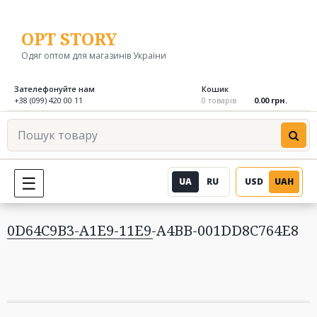
Перейти
до
OPT STORY
вмісту
Одяг оптом для магазинів України
Зателефонуйте нам
Кошик
+38 (099) 420 00 11
0 товарів
0.00 грн.
Пошук
товару
UA
RU
USD
UAH
МЕНЮ
0D64C9B3-A1E9-11E9-A4BB-001DD8C764E8
Навігація