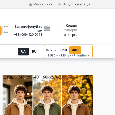
Мій кабінет
Вхід / Реєстрація
Кошик
Зателефонуйте
0 товарів
нам
+38 (099) 420 00 11
0.00 грн.
USD
UAH
Валюта
UA
RU
1 USD = 44,95 грн · PrivatBank