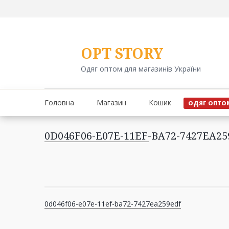
Перейти
до
вмісту
OPT STORY
Одяг оптом для магазинів України
Головна
Магазин
Кошик
ОДЯГ ОПТО
0D046F06-E07E-11EF-BA72-7427EA2
Навігація
0d046f06-e07e-11ef-ba72-7427ea259edf
записів