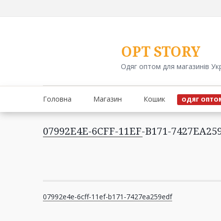
Перейти
до
вмісту
OPT STORY
Одяг оптом для магазинів Ук
Головна
Магазин
Кошик
ОДЯГ ОПТО
07992E4E-6CFF-11EF-B171-7427EA25
Навігація
07992e4e-6cff-11ef-b171-7427ea259edf
записів