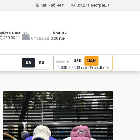
Мій кабінет
Вхід / Реєстрація
нуйте нам
Кошик
9) 420 00 11
0 товарів
0.00 грн.
USD
UAH
Валюта
UA
RU
1 USD = 44,95 грн · PrivatBank