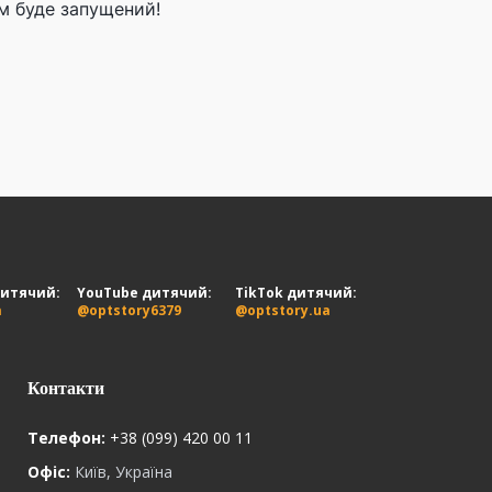
м буде запущений!
дитячий:
YouTube дитячий:
TikTok дитячий:
a
@optstory6379
@optstory.ua
Контакти
Телефон:
+38 (099) 420 00 11
Офіс:
Київ, Україна