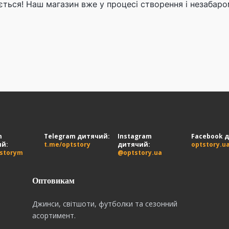
ється! Наш магазин вже у процесі створення і незабаро
m
Telegram дитячий:
Instagram
Facebook 
ий:
t.me/optstory
дитячий:
optstory.u
tstorym
@optstory.ua
Оптовикам
Джинси, світшоти, футболки та сезонний
асортимент.