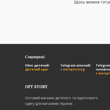
Щось велике готу
Соцмережі
Viber дитячий:
Telegram жіночий:
Telegra
Дитячий одяг
t.me/optstoryg
чоловіч
t.me/op
OPT STORY
Оптовий магазин дитячого та підліткового
одягу для магазинів України.