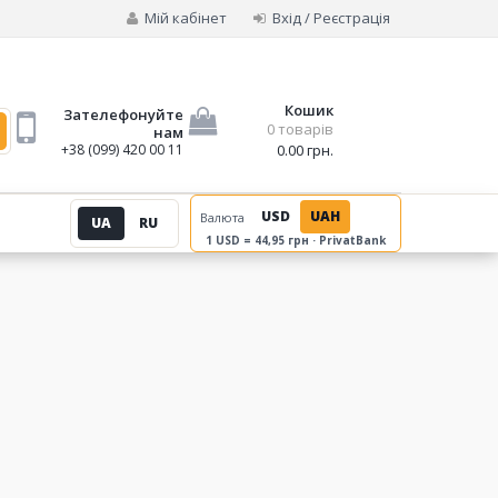
Мій кабінет
Вхід / Реєстрація
Кошик
Зателефонуйте
0 товарів
нам
+38 (099) 420 00 11
0.00 грн.
USD
UAH
Валюта
UA
RU
1 USD = 44,95 грн · PrivatBank