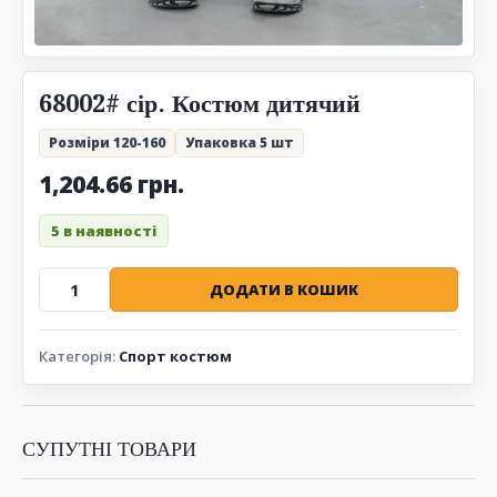
68002# сір. Костюм дитячий
Розміри 120-160
Упаковка 5 шт
1,204.66
грн.
5 в наявності
68002#
ДОДАТИ В КОШИК
сір.
Костюм
Категорія:
Спорт костюм
дитячий
120-
160
по
СУПУТНІ ТОВАРИ
5