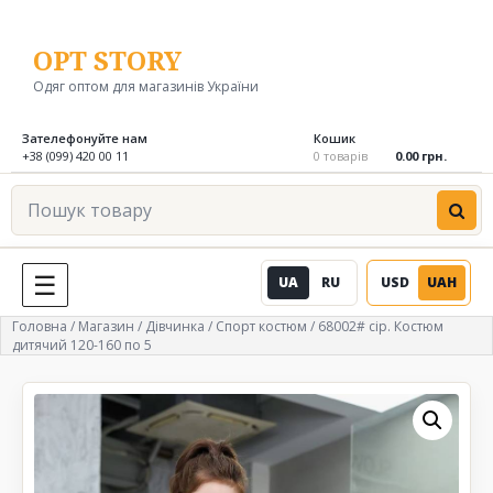
Перейти
до
OPT STORY
вмісту
Одяг оптом для магазинів України
Зателефонуйте нам
Кошик
+38 (099) 420 00 11
0 товарів
0.00 грн.
Пошук
товару
UA
RU
USD
UAH
МЕНЮ
Головна
/
Магазин
/
Дівчинка
/
Спорт костюм
/ 68002# сір. Костюм
дитячий 120-160 по 5