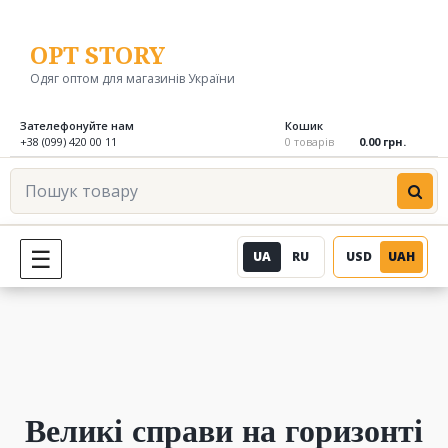
Перейти
до
OPT STORY
вмісту
Одяг оптом для магазинів України
Зателефонуйте нам
Кошик
+38 (099) 420 00 11
0 товарів
0.00 грн.
Пошук
товару
UA
RU
USD
UAH
МЕНЮ
Великі справи на горизонті