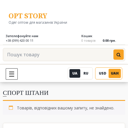
Перейти
до
OPT STORY
вмісту
Одяг оптом для магазинів України
Зателефонуйте нам
Кошик
+38 (099) 420 00 11
0 товарів
0.00 грн.
Пошук
товару
UA
RU
USD
UAH
МЕНЮ
СПОРТ ШТАНИ
Товарів, відповідних вашому запиту, не знайдено.