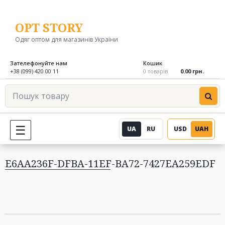
Перейти
до
OPT STORY
вмісту
Одяг оптом для магазинів України
Зателефонуйте нам
Кошик
+38 (099) 420 00 11
0 товарів
0.00 грн.
Пошук
товару
UA
RU
USD
UAH
МЕНЮ
E6AA236F-DFBA-11EF-BA72-7427EA259EDF
Навігація