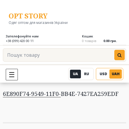
Перейти
до
OPT STORY
вмісту
Одяг оптом для магазинів України
Зателефонуйте нам
Кошик
+38 (099) 420 00 11
0 товарів
0.00 грн.
Пошук
товару
UA
RU
USD
UAH
МЕНЮ
6E890F74-9549-11F0-BB4E-7427EA259EDF
Навігація