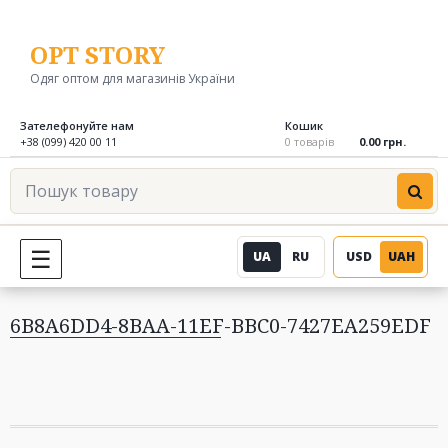
Перейти
до
OPT STORY
вмісту
Одяг оптом для магазинів України
Зателефонуйте нам
Кошик
+38 (099) 420 00 11
0 товарів
0.00 грн.
Пошук
товару
UA
RU
USD
UAH
МЕНЮ
6B8A6DD4-8BAA-11EF-BBC0-7427EA259EDF
Навігація