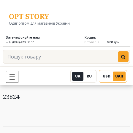
Перейти
до
OPT STORY
вмісту
Одяг оптом для магазинів України
Зателефонуйте нам
Кошик
+38 (099) 420 00 11
0 товарів
0.00 грн.
Пошук
товару
UA
RU
USD
UAH
МЕНЮ
23824
Навігація